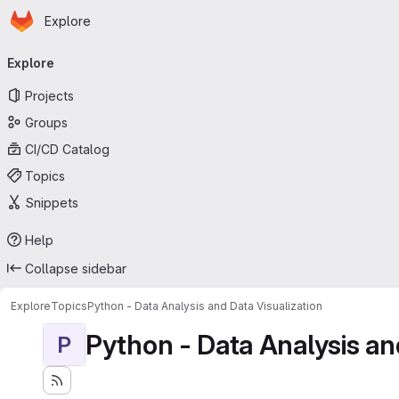
Homepage
Skip to main content
Explore
Primary navigation
Explore
Projects
Groups
CI/CD Catalog
Topics
Snippets
Help
Collapse sidebar
Explore
Topics
Python - Data Analysis and Data Visualization
Python - Data Analysis an
P