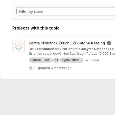
Projects with this topic
View ZB Suche Katalog project
Zentralbibliothek Zürich /
ZB Suche Katalog
Die
Zentralbibliothek Zürich
stellt
Jupyter Notebooks
z
für einen selbst gewählten Suchbegriff bis zu 10'000 Such
der Ergebnistabelle können mittels Häufigkeitsstatistik
Python - Dat...
git
digital huma...
+ 5 more
1
Updated
6 months ago