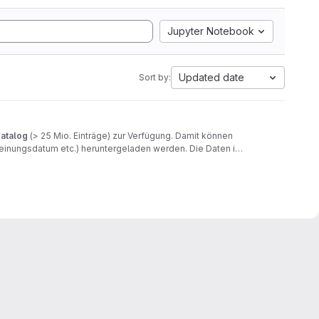
Jupyter Notebook
Updated date
Sort by:
atalog
(> 25 Mio. Einträge) zur Verfügung. Damit können
scheinungsdatum etc.) heruntergeladen werden. Die Daten in
 exportiert werden.