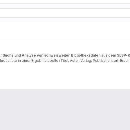
ur
Suche und Analyse von schweizweiten Bibliotheksdaten aus dem SLSP-K
resultate in einer Ergebnistabelle (Titel, Autor, Verlag, Publikationsort, Er
en, Balken- und Kreisdiagrammen und Wortwolken ausgewertet und als Bericht