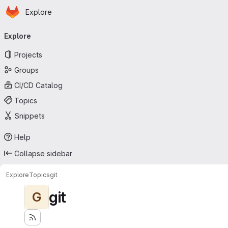
Homepage
Skip to main content
Explore
Primary navigation
Explore
Projects
Groups
CI/CD Catalog
Topics
Snippets
Help
Collapse sidebar
Explore
Topics
git
git
G