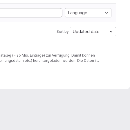
Language
Updated date
Sort by:
atalog
(> 25 Mio. Einträge) zur Verfügung. Damit können
scheinungsdatum etc.) heruntergeladen werden. Die Daten in
 exportiert werden.