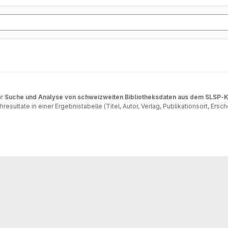
ur
Suche und Analyse von schweizweiten Bibliotheksdaten aus dem SLSP-K
resultate in einer Ergebnistabelle (Titel, Autor, Verlag, Publikationsort, Er
en, Balken- und Kreisdiagrammen und Wortwolken ausgewertet und als Bericht