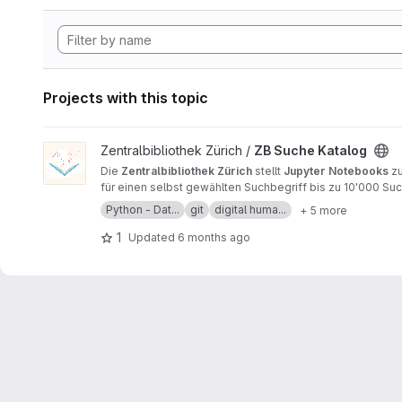
Projects with this topic
View ZB Suche Katalog project
Zentralbibliothek Zürich /
ZB Suche Katalog
Die
Zentralbibliothek Zürich
stellt
Jupyter Notebooks
z
für einen selbst gewählten Suchbegriff bis zu 10'000 Such
der Ergebnistabelle können mittels Häufigkeitsstatistik
Python - Dat...
git
digital huma...
+ 5 more
1
Updated
6 months ago